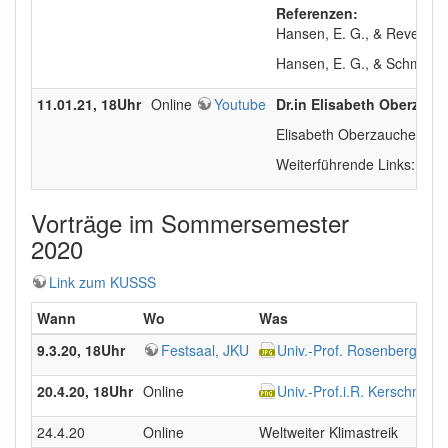
Referenzen:
Hansen, E. G., & Revellio, F
Hansen, E. G., & Schmitt, 
11.01.21, 18Uhr
Online
Youtube
Dr.in Elisabeth Oberzauc
Elisabeth Oberzaucher ist V
Weiterführende Links:
h
Vorträge im Sommersemester
2020
Link zum KUSSS
Wann
Wo
Was
9.3.20, 18Uhr
Festsaal, JKU
Univ.-Prof. Rosenberger - 
20.4.20, 18Uhr
Online
Univ.-Prof.i.R. Kerschner -
24.4.20
Online
Weltweiter Klimastreik