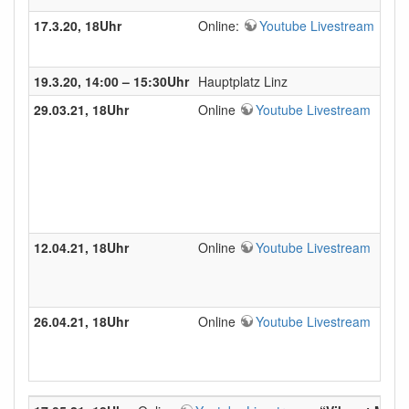
17.3.20, 18Uhr
Online:
Youtube Livestream
“Je
Mit 
19.3.20, 14:00 – 15:30Uhr
Hauptplatz Linz
Welt
29.03.21, 18Uhr
Online
Youtube Livestream
“Uti
Asso
The 
In t
h
12.04.21, 18Uhr
Online
Youtube Livestream
“Fl
Univ
Flei
26.04.21, 18Uhr
Online
Youtube Livestream
“Ze
Dr. 
Zirk