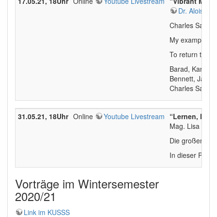
17.05.21, 18Uhr
Online
Youtube Livestream
“Vibrant Matt
Dr. Aloisia 
Charles Sanders
My examples wil
To return to Pe
Barad, Karen. 
Bennett, Jane. 
Charles Sander
31.05.21, 18Uhr
Online
Youtube Livestream
“Lernen, lehr
Mag. Lisa Bohun
Die großen glo
In dieser Präs
Vorträge im Wintersemester
2020/21
Link im KUSSS