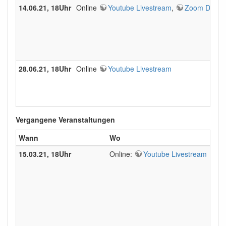
14.06.21, 18Uhr
Online
Youtube Livestream
,
Zoom Diskus
28.06.21, 18Uhr
Online
Youtube Livestream
Vergangene Veranstaltungen
Wann
Wo
Wa
15.03.21, 18Uhr
Online:
Youtube Livestream
“Cli
Dr. 
The 
In t
The 
Even