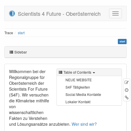
Scientists 4 Future - Oberösterreich
Trace
start
start
Sidebar
Willkommen bei der
Table of Contents
Regionalgruppe für
NEUE WEBSITE
Oberösterreich der
S4F Tätigkeiten
Scientists For Future
(S4F). Wir versuchen
Social Media Kontakte
r
B
die Klimakrise mithilfe
Lokaler Kontakt
von
wissenschaftlichen
Fakten zu Verstehen
und Lösungsansätze anzubieten.
Wer sind wir?